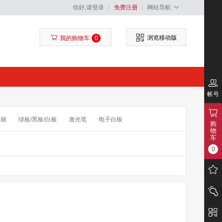
你好,请登录
免费注册
网站导航
浏览移动版
我的购物车
0
帐号
书籍
绿板/黑板/白板
激光笔
电子白板
购
物
录音笔
塑封机
装订机
车
0