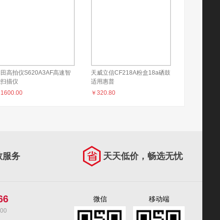
田高拍仪S620A3AF高速智
天威立信CF218A粉盒18a硒鼓
能扫描仪
适用惠普
HPMFPM132aM104aM132fwM132fn
￥
1600.00
￥
320.80
致服务
天天低价，畅选无忧
66
微信
移动端
00