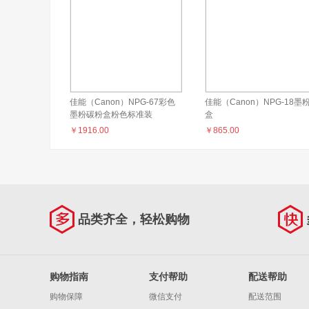
佳能（Canon）NPG-67彩色
佳能（Canon）NPG-18墨
墨粉碳粉盒粉色标准装
盒
（iR2200/2800/3300/3320
￥
1916.00
￥
865.00
品类齐全，轻松购物
购物指南
支付帮助
配送帮助
购物保障
微信支付
配送范围