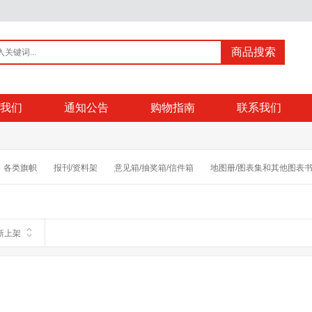
商品搜索
我们
通知公告
购物指南
联系我们
各类旗帜
报刊/资料架
意见箱/抽奖箱/信件箱
地图册/图表集和其他图表
/证件卡/卡套/挂绳/席位牌
地球仪
国旗
胸夹
条码扫描
保险柜
新上架