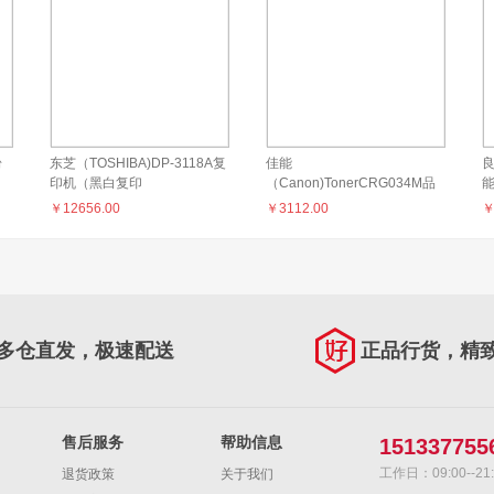
粉
东芝（TOSHIBA)DP-3118A复
佳能
良
印机（黑白复印
（Canon)TonerCRG034M品
/3350）
红墨粉盒（适用MF810Cdn）
￥
12656.00
￥
3112.00
多仓直发，极速配送
正品行货，精
售后服务
帮助信息
151337755
工作日：09:00--21:
退货政策
关于我们