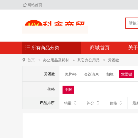
网站首页
所有商品分类
商城首页
关于
首页
办公用品及耗材
其它办公用品
党团徽
党团徽
奖牌/杯
会议请柬
相框
党团徽
指示牌
板擦/白板水/磁粒/磁吸
会展证
价格
不限
产品排序
销量
评分
价格
最